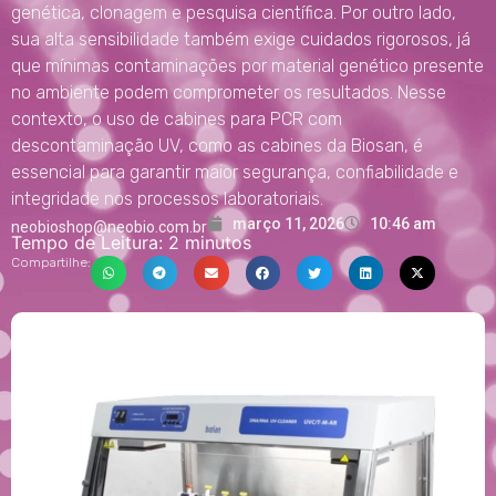
genética, clonagem e pesquisa científica. Por outro lado,
sua alta sensibilidade também exige cuidados rigorosos, já
que mínimas contaminações por material genético presente
no ambiente podem comprometer os resultados. Nesse
contexto, o uso de cabines para PCR com
descontaminação UV, como as cabines da Biosan, é
essencial para garantir maior segurança, confiabilidade e
integridade nos processos laboratoriais.
março 11, 2026
10:46 am
neobioshop@neobio.com.br
Tempo de Leitura:
2
minutos
Compartilhe: