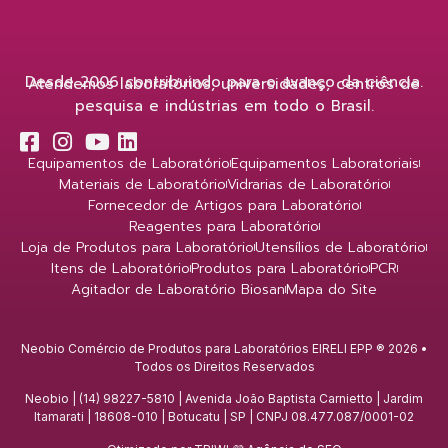
Desde 2006 contribuindo para o avanço da ciência.
Atendemos laboratórios, universidades, centros de
pesquisa e indústrias em todo o Brasil.
Equipamentos de Laboratório
Equipamentos Laboratoriais
Materiais de Laboratório
Vidrarias de Laboratório
Fornecedor de Artigos para Laboratório
Reagentes para Laboratório
Loja de Produtos para Laboratório
Utensílios de Laboratório
Itens de Laboratório
Produtos para Laboratório
PCR
Agitador de Laboratório Biosan
Mapa do Site
Neobio Comércio de Produtos para Laboratórios EIRELI EPP ® 2026 •
Todos os Direitos Reservados
Neobio | (14) 98227-5810 | Avenida João Baptista Carnietto | Jardim
Itamarati | 18608-010 | Botucatu | SP | CNPJ 08.477.087/0001-02