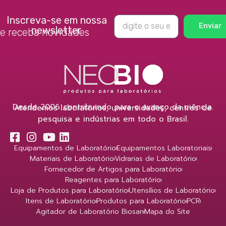
Inscreva-se em nossa
Enviar
newsletter
e receba novidades
Desde 2006 contribuindo para o avanço da ciência.
Atendemos laboratórios, universidades, centros de
pesquisa e indústrias em todo o Brasil.
Equipamentos de Laboratório
Equipamentos Laboratoriais
Materiais de Laboratório
Vidrarias de Laboratório
Fornecedor de Artigos para Laboratório
Reagentes para Laboratório
Loja de Produtos para Laboratório
Utensílios de Laboratório
Itens de Laboratório
Produtos para Laboratório
PCR
Agitador de Laboratório Biosan
Mapa do Site