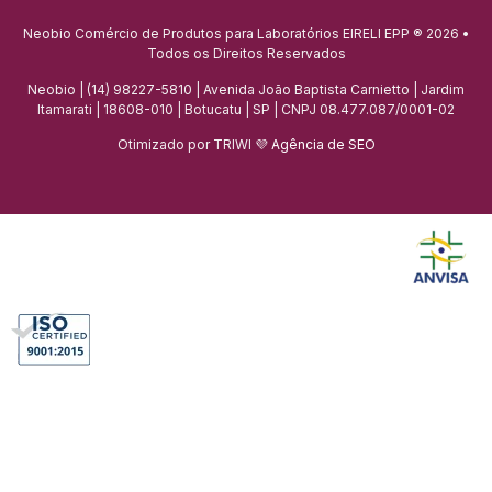
Neobio Comércio de Produtos para Laboratórios EIRELI EPP ® 2026 •
Todos os Direitos Reservados
Neobio | (14) 98227-5810 | Avenida João Baptista Carnietto | Jardim
Itamarati | 18608-010 | Botucatu | SP | CNPJ 08.477.087/0001-02
Otimizado por TRIWI 💜
Agência de SEO