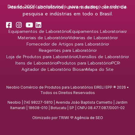
Desde 2006 contribuindo para o avanço da ciência.
Atendemos laboratórios, universidades, centros de
pesquisa e indústrias em todo o Brasil.
Equipamentos de Laboratório
Equipamentos Laboratoriais
Materiais de Laboratório
Vidrarias de Laboratório
Fornecedor de Artigos para Laboratório
Reagentes para Laboratório
Loja de Produtos para Laboratório
Utensílios de Laboratório
Itens de Laboratório
Produtos para Laboratório
PCR
Agitador de Laboratório Biosan
Mapa do Site
Neobio Comércio de Produtos para Laboratórios EIRELI EPP ® 2026 •
Todos os Direitos Reservados
Neobio | (14) 98227-5810 | Avenida João Baptista Carnietto | Jardim
Itamarati | 18608-010 | Botucatu | SP | CNPJ 08.477.087/0001-02
Otimizado por TRIWI 💜
Agência de SEO