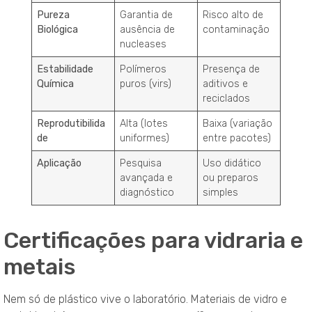
Pureza
Garantia de
Risco alto de
Biológica
ausência de
contaminação
nucleases
Estabilidade
Polímeros
Presença de
Química
puros (virs)
aditivos e
reciclados
Reprodutibilida
Alta (lotes
Baixa (variação
de
uniformes)
entre pacotes)
Aplicação
Pesquisa
Uso didático
avançada e
ou preparos
diagnóstico
simples
Certificações para vidraria e
metais
Nem só de plástico vive o laboratório. Materiais de vidro e