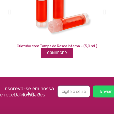
Criotubo com Tampa de Rosca Interna – (5,0 mL)
CONHECER
Inscreva-se em nossa
Enviar
newsletter
e receba novidades