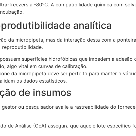
ra-freezers a -80°C. A compatibilidade química com solv
 incubação.
produtibilidade analítica
ão da micropipeta, mas da interação desta com a ponteira
 reprodutibilidade.
 possuem superfícies hidrofóbicas que impedem a adesão d
, algo vital em curvas de calibração.
 cone da micropipeta deve ser perfeito para manter o vácu
alidam os dados estatísticos.
ição de insumos
o gestor ou pesquisador avalie a rastreabilidade do fornec
do de Análise (CoA) assegura que aquele lote específico fo