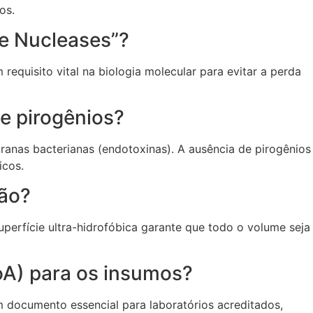
os.
de Nucleases”?
quisito vital na biologia molecular para evitar a perda
de pirogênios?
anas bacterianas (endotoxinas). A ausência de pirogênios
icos.
ção?
perfície ultra-hidrofóbica garante que todo o volume seja
CoA) para os insumos?
um documento essencial para laboratórios acreditados,