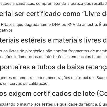
reações enzimáticas, comprometendo a pureza dos resultad
erial ser certificado como “Livre 
 RNases, que degradariam o DNA ou RNA da amostra. É um re
gativos.
eriais estéreis e materiais livres 
o os livres de pirogênios não contêm fragmentos de membr
 reações inflamatórias ou interferências em ensaios bioquím
ponteiras e tubos de baixa reten
rgentes ou amostras em concentrações muito baixas. Sua su
os em curvas de calibração.
dos exigem certificados de lote (
vinculando o insumo aos testes de qualidade da fábrica. É 