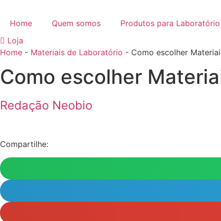
Ir
para
Home
Quem somos
Produtos para Laboratório
o
Loja
conteúdo
Home
-
Materiais de Laboratório
-
Como escolher Materiai
Como escolher Materiai
Redação Neobio
Tempo de Leitura:
2
minutos
Compartilhe: