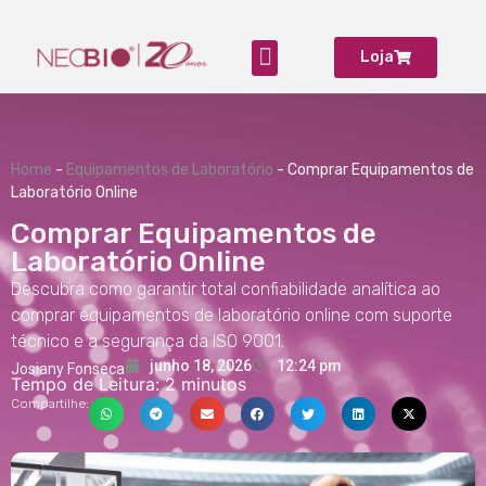
Loja
Produtos para Laboratório
Home
-
Equipamentos de Laboratório
-
Comprar Equipamentos de
Laboratório Online
Comprar Equipamentos de
Laboratório Online
Descubra como garantir total confiabilidade analítica ao
comprar equipamentos de laboratório online com suporte
técnico e a segurança da ISO 9001.
junho 18, 2026
12:24 pm
Josiany Fonseca
Tempo de Leitura:
2
minutos
Compartilhe: