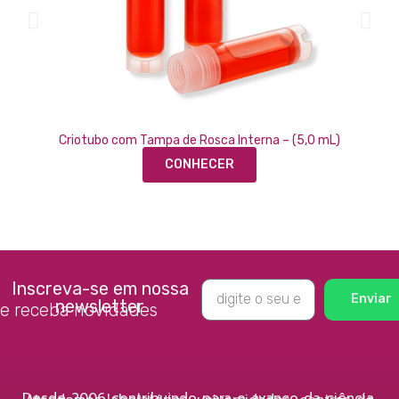
Criotubo com Tampa de Rosca Interna – (5,0 mL)
CONHECER
Inscreva-se em nossa
Enviar
newsletter
e receba novidades
Desde 2006 contribuindo para o avanço da ciência.