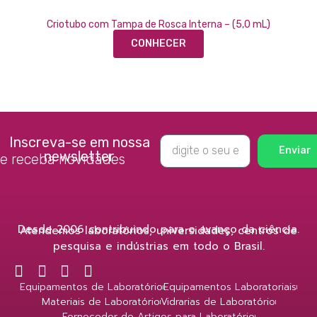
Criotubo com Tampa de Rosca Interna – (5,0 mL)
CONHECER
Inscreva-se em nossa
Enviar
newsletter
e receba novidades
Desde 2006 contribuindo para o avanço da ciência.
Atendemos laboratórios, universidades, centros de
pesquisa e indústrias em todo o Brasil.
Equipamentos de Laboratório
Equipamentos Laboratoriais
Materiais de Laboratório
Vidrarias de Laboratório
Fornecedor de Artigos para Laboratório