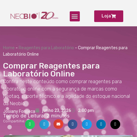
Loja
Produtos para Laboratório
Home
-
Reagentes para Laboratório
-
Comprar Reagentes para
Laboratório Online
Comprar Reagentes para
Laboratório Online
Confira neste conteúdo como comprar reagentes para
laboratório online com a segurança de marcas como
Neotaq, suporte técnico e a agilidade do estoque nacional
da Neobio.
junho 23, 2026
2:00 pm
Josiany Fonseca
Tempo de Leitura:
2
minutos
Compartilhe: