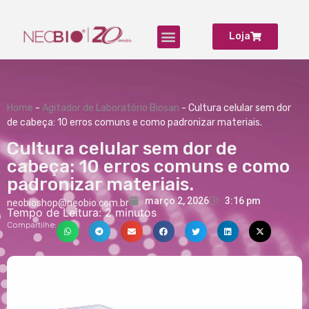
Loja
Produtos para Laboratório
Home
-
Agitador de Laboratório Biosan
-
Cultura celular sem dor
de cabeça: 10 erros comuns e como padronizar materiais.
Cultura celular sem dor de
cabeça: 10 erros comuns e como
padronizar materiais.
março 2, 2026
3:16 pm
neobioshop@neobio.com.br
Tempo de Leitura:
2
minutos
Compartilhe: