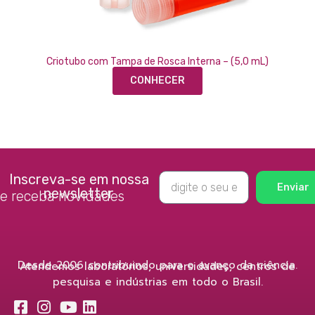
Criotubo com Tampa de Rosca Interna – (5,0 mL)
CONHECER
Inscreva-se em nossa
Enviar
newsletter
e receba novidades
Desde 2006 contribuindo para o avanço da ciência.
Atendemos laboratórios, universidades, centros de
pesquisa e indústrias em todo o Brasil.