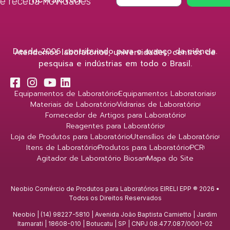
e receba novidades
Desde 2006 contribuindo para o avanço da ciência.
Atendemos laboratórios, universidades, centros de
pesquisa e indústrias em todo o Brasil.
Equipamentos de Laboratório
Equipamentos Laboratoriais
Materiais de Laboratório
Vidrarias de Laboratório
Fornecedor de Artigos para Laboratório
Reagentes para Laboratório
Loja de Produtos para Laboratório
Utensílios de Laboratório
Itens de Laboratório
Produtos para Laboratório
PCR
Agitador de Laboratório Biosan
Mapa do Site
Neobio Comércio de Produtos para Laboratórios EIRELI EPP ® 2026 •
Todos os Direitos Reservados
Neobio | (14) 98227-5810 | Avenida João Baptista Carnietto | Jardim
Itamarati | 18608-010 | Botucatu | SP | CNPJ 08.477.087/0001-02