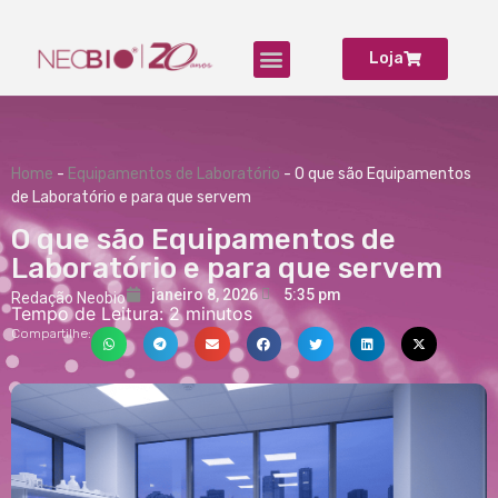
Loja
Produtos para Laboratório
Home
-
Equipamentos de Laboratório
-
O que são Equipamentos
de Laboratório e para que servem
O que são Equipamentos de
Laboratório e para que servem
janeiro 8, 2026
5:35 pm
Redação Neobio
Tempo de Leitura:
2
minutos
Compartilhe: