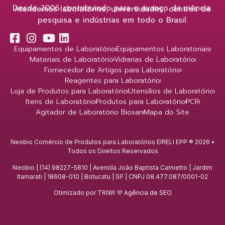
Desde 2006 contribuindo para o avanço da ciência.
Atendemos laboratórios, universidades, centros de
pesquisa e indústrias em todo o Brasil.
Equipamentos de Laboratório
Equipamentos Laboratoriais
Materiais de Laboratório
Vidrarias de Laboratório
Fornecedor de Artigos para Laboratório
Reagentes para Laboratório
Loja de Produtos para Laboratório
Utensílios de Laboratório
Itens de Laboratório
Produtos para Laboratório
PCR
Agitador de Laboratório Biosan
Mapa do Site
Neobio Comércio de Produtos para Laboratórios EIRELI EPP ® 2026 •
Todos os Direitos Reservados
Neobio | (14) 98227-5810 | Avenida João Baptista Carnietto | Jardim
Itamarati | 18608-010 | Botucatu | SP | CNPJ 08.477.087/0001-02
Otimizado por TRIWI 💜
Agência de SEO