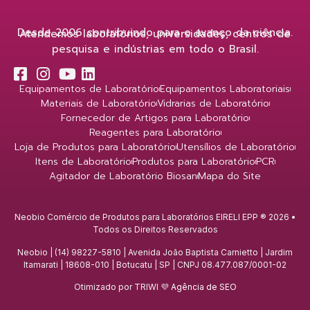
Desde 2006 contribuindo para o avanço da ciência.
Atendemos laboratórios, universidades, centros de
pesquisa e indústrias em todo o Brasil.
Equipamentos de Laboratório
Equipamentos Laboratoriais
Materiais de Laboratório
Vidrarias de Laboratório
Fornecedor de Artigos para Laboratório
Reagentes para Laboratório
Loja de Produtos para Laboratório
Utensílios de Laboratório
Itens de Laboratório
Produtos para Laboratório
PCR
Agitador de Laboratório Biosan
Mapa do Site
Neobio Comércio de Produtos para Laboratórios EIRELI EPP ® 2026 •
Todos os Direitos Reservados
Neobio | (14) 98227-5810 | Avenida João Baptista Carnietto | Jardim
Itamarati | 18608-010 | Botucatu | SP | CNPJ 08.477.087/0001-02
Otimizado por TRIWI 💜
Agência de SEO