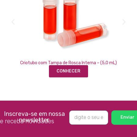
Criotubo com Tampa de Rosca Interna – (5,0 mL)
CONHECER
Inscreva-se em nossa
Enviar
newsletter
e receba novidades