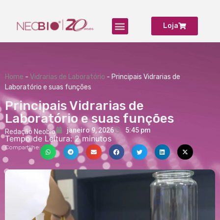
Loja
Home
-
Vidrarias de Laboratório
-
Principais Vidrarias de
Laboratório e suas funções
Principais Vidrarias de
Laboratório e suas funções
janeiro 9, 2026
5:45 pm
Redação Neobio
Tempo de Leitura:
2
minutos
Compartilhe: