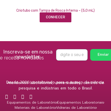
Criotubo com Tampa de Rosca Interna – (5,0 mL)
CONHECER
Inscreva-se em nossa
Enviar
newsletter
e receba novidades
Desde 2006 contribuindo para o avanço da ciência.
Atendemos laboratórios, universidades, centros de
pesquisa e indústrias em todo o Brasil.
Equipamentos de Laboratório
Equipamentos Laboratoriais
Materiais de Laboratório
Vidrarias de Laboratório