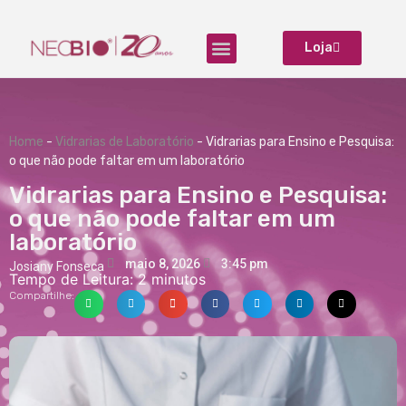
Loja
Produtos para Laboratório
Home
-
Vidrarias de Laboratório
-
Vidrarias para Ensino e Pesquisa:
o que não pode faltar em um laboratório
Vidrarias para Ensino e Pesquisa:
o que não pode faltar em um
laboratório
maio 8, 2026
3:45 pm
Josiany Fonseca
Tempo de Leitura:
2
minutos
Compartilhe: