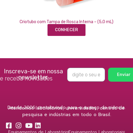
Criotubo com Tampa de Rosca Interna – (5,0 mL)
CONHECER
Inscreva-se em nossa
Enviar
newsletter
e receba novidades
Desde 2006 contribuindo para o avanço da ciência.
Atendemos laboratórios, universidades, centros de
pesquisa e indústrias em todo o Brasil.
Equipamentos de Laboratório
Equipamentos Laboratoriais