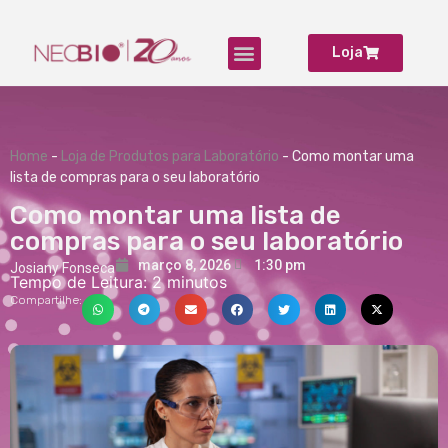
Loja
Produtos para Laboratório
Home
-
Loja de Produtos para Laboratório
-
Como montar uma
lista de compras para o seu laboratório
Como montar uma lista de
compras para o seu laboratório
março 8, 2026
1:30 pm
Josiany Fonseca
Tempo de Leitura:
2
minutos
Compartilhe: