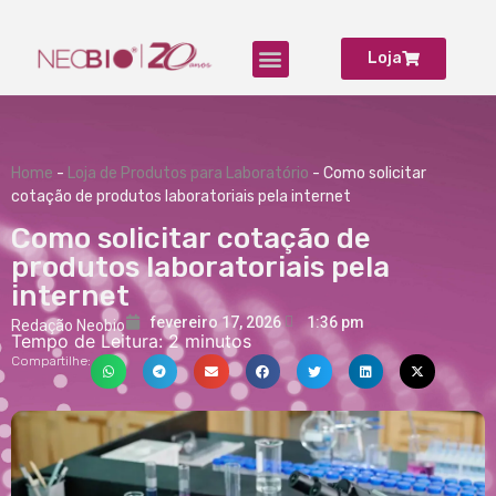
Loja
Produtos para Laboratório
Home
-
Loja de Produtos para Laboratório
-
Como solicitar
cotação de produtos laboratoriais pela internet
Como solicitar cotação de
produtos laboratoriais pela
internet
fevereiro 17, 2026
1:36 pm
Redação Neobio
Tempo de Leitura:
2
minutos
Compartilhe: