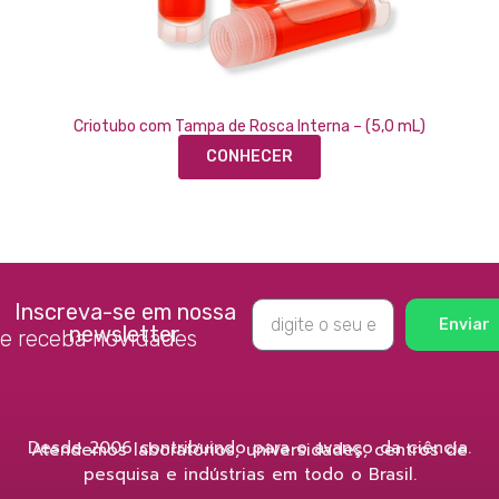
Criotubo com Tampa de Rosca Interna – (5,0 mL)
CONHECER
Inscreva-se em nossa
Enviar
newsletter
e receba novidades
Desde 2006 contribuindo para o avanço da ciência.
Atendemos laboratórios, universidades, centros de
pesquisa e indústrias em todo o Brasil.